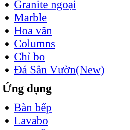
Granite ngoại
Marble
Hoa văn
Columns
Chỉ bo
Đá Sân Vườn(New)
Ứng dụng
Khách sạn Thanh
Bình
LÀM CẦU THANG
BẰNG ĐÁ
Bàn bếp
GRANITE
Làm cầu thang
Lavabo
bằng đá cần chú ý
những nguyên tắc
phong thủy sau: