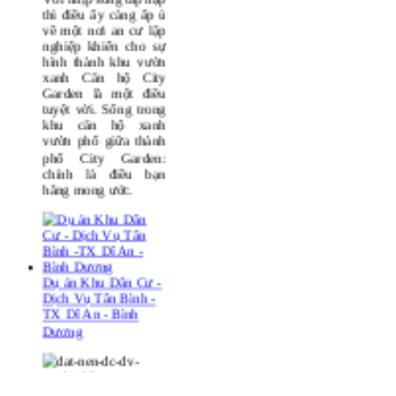
Con người ai cũng
hướng đến một sự
thanh bình, an lành.
Với nhịp sống tấp nập
thì điều ấy càng ấp ủ
về một nơi an cư lập
nghiệp khiến cho sự
hình thành khu vườn
xanh
Căn hộ City
Garden
là một điều
tuyệt vời. Sống trong
khu căn hộ xanh
vườn phố giữa thành
phố
City Garden
:
chính là điều bạn
hằng mong ước.
Dụ án Khu Dân Cư -
Dịch Vụ Tân Bình -
Khu căn hộ Happy
TX Dĩ An - Bình
Valley mở bán đợt
Dương
cuối