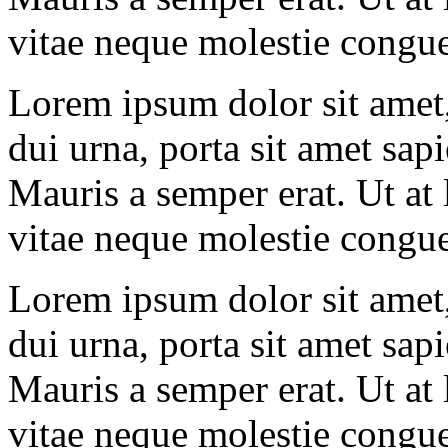
SAIGON
vitae neque molestie congue
MANSION
BUILDING
Lorem ipsum dolor sit amet,
dui urna, porta sit amet sapi
Mauris a semper erat. Ut at
vitae neque molestie congue
Dự án
Saigon
Mansion
Được xây
dựng trên khu đất
có diện tích 925m2
Lorem ipsum dolor sit amet,
tại số 3 Võ Văn
Tần, phường 6,
dui urna, porta sit amet sapi
quận 3, đối diện
trung tâm thể thao
Phan Đình Phùng.
Mauris a semper erat. Ut at
Dự án Căn hộ cao
cấp Saigon
vitae neque molestie congue
Mansion cao 16
tầng bao gồm các