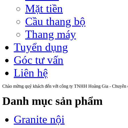
Mỹ Hưng, khu dân
Mặt tiền
cư XI-Metro City
(GS-Hàn Quốc) đang
Cầu thang bộ
dần hiện hữu… và
nối liền khu Đô Thị
Hiệp Phước tạo thành
Thang máy
một khu vực phát
triển năng động, hiện
Tuyển dụng
đại bậc nhất tại
TP.HCM.
Góc tư vấn
Liên hệ
Chào mừng quý khách đến với công ty TNHH Hoàng Gia - Chuyên cu
Danh mục sản phẩm
Granite nội