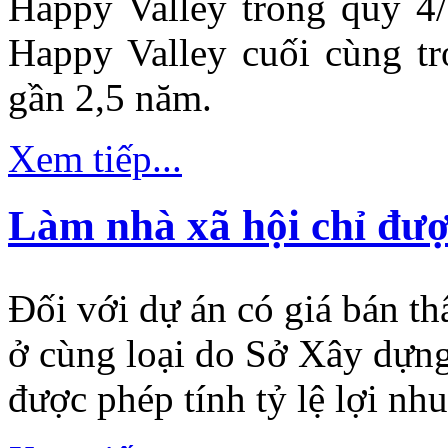
Happy Valley trong quý 4
nghỉ đều có trang
thiết bị tiện nghi hiện
Happy Valley cuối cùng tr
đại, có tầm nhìn
hướng biển và hướng
gần 2,5 năm.
núi tuyệt đẹp. Nằm ở
vị trí đắc địa, khách
sạn Mercure Đà Nẵng
là sự lựa chọn lý
Xem tiếp...
tưởng cho khách du
lịch và khách đi công
tác tới Đà Nẵng.
Làm nhà xã hội chỉ đượ
SAIGON
Đối với dự án có giá bán t
MANSION
BUILDING
ở cùng loại do Sở Xây dựng
được phép tính tỷ lệ lợi nhu