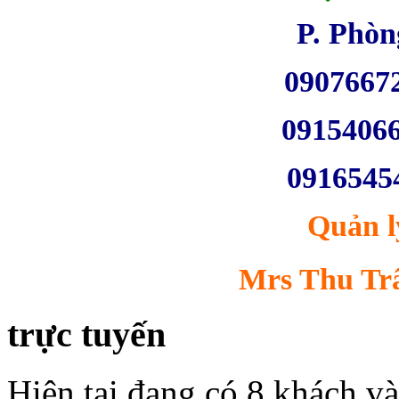
mại và khách sạn Hà
P. Phòn
Nội - Mátxcơva đã
khánh thành và đi vào
hoạt động.
0907667
0915406
Chương trình khuyến
mãi tháng 12/2013
0916545
Thông tin
đang được cập nhật...
Quản l
Mrs Thu Trâ
trực tuyến
Hiện tại đang có 8 khách và