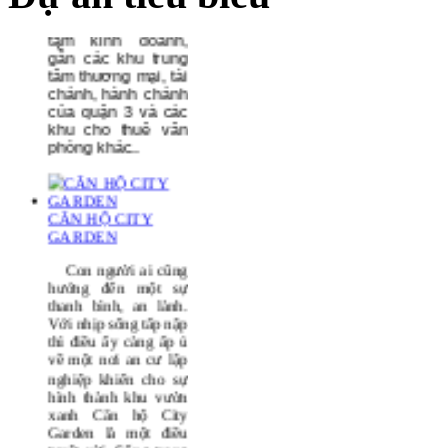
Văn phòng cho
thuê
Sai Gon
Mansion
có
vị trí
thuận lợi, nằm
ngay khu vực trung
tâm kinh doanh,
gần các khu trung
tâm thương mại, tài
chánh, hành chánh
của quận 3 và các
khu
cho thuê văn
phòng khác..
CĂN HỘ CITY
GARDEN
Con người ai cũng
hướng đến một sự
thanh bình, an lành.
Với nhịp sống tấp nập
thì điều ấy càng ấp ủ
về một nơi an cư lập
nghiệp khiến cho sự