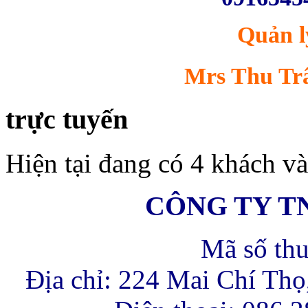
mại và khách sạn Hà
Nội - Mátxcơva đã
Quản l
khánh thành và đi vào
hoạt động.
Mrs Thu Trâ
trực tuyến
Chương trình khuyến
mãi tháng 12/2013
Thông tin
Hiện tại đang có 4 khách và
đang được cập nhật...
CÔNG TY T
Mã số th
Địa chỉ: 224 Mai Chí Th