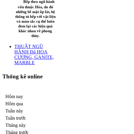
tâm huyết, Khách sạn
VÀ MARBLE
Thanh Bình đã tạo
dựng được uy tín,
Bếp theo ngũ hành
thương hiệu và chất
vốn thuộc Hỏa, do đó
lượng phục vụ cho
những bề mặt ốp lát, hệ
khách hàng về
thống tủ bếp với vật liệu
thương hiệu Khách
và màu sắc cụ thể luôn
Sạn Thanh Bình. Đến
đem lại các hiệu quả
nay hệ thống Khách
khác nhau về phong
sạn Thanh Bình gồm
thủy.
có bốn Khách sạn với
THUẬT NGŨ
trên 300 phòng ngủ,
HÀNH Đá HOA
trang thiết bị cao
CƯƠNG, GANITE,
cấp,hiện đại. Nằm
Thống kê online
MARBLE
ngay Trung tâm Quận
Tân Bình hệ thống
.
giao thông thuận tiện,
cách sân bay quốc tế
Hôm nay
1. Hành Kim
Tân Sơn Nhất 2 km
Hôm qua
và cách trung tâm
Vật liệu mang tính
thành phố / Chợ Lớn
Tuần này
Kim như sắt, thép,
5 km, cách Trung
Tuần trước
inox và đá cứng (đá
Tâm Hội Chợ &
hoa cương…) là
Tháng này
Triển Lãm Quốc Tế
những vật liệu thông
Hoàng Văn Thụ
Tháng trước