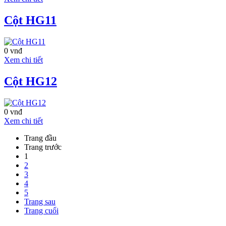
Tần, phường 6,
quận 3, đối diện
Cột HG11
trung tâm thể thao
Phan Đình Phùng.
Dự án Căn hộ cao
0 vnđ
cấp Saigon
Xem chi tiết
Mansion cao 16
tầng bao gồm các
Cột HG12
chức năng như:
Văn phòng cho
thuê, khu kinh
doanh bán lẻ và
0 vnđ
căn hộ để ở hoặc
Xem chi tiết
cho thuê.
Trang đầu
Văn phòng cho
Trang trước
thuê
Sai Gon
1
Mansion
có
vị trí
2
thuận lợi, nằm
3
ngay khu vực trung
4
tâm kinh doanh,
5
gần các khu trung
Trang sau
tâm thương mại, tài
Trang cuối
chánh, hành chánh
của quận 3 và các