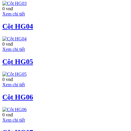
Khách sạn Mercure
0 vnđ
Đà Nẵng
Xem chi tiết
Khách sạn Mercure
Cột HG04
Đà Nẵng tọa lạc trên
đảo Xanh, bên cạnh
bờ sông Hàn ở trung
tâm thành phố Đà
0 vnđ
Nẵng. Khách sạn chỉ
Xem chi tiết
cách sân bay Đà
Nẵng chừng 10 phút
Cột HG05
và có 272 phòng nghỉ
sang trọng đạt tiêu
chuẩn 4 sao được
quản lý bởi tập đoàn
0 vnđ
quản lý khách sạn nổi
Xem chi tiết
tiếng thế giới Accor.
Toàn bộ các phòng
Cột HG06
nghỉ đều có trang
thiết bị tiện nghi hiện
đại, có tầm nhìn
0 vnđ
hướng biển và hướng
Xem chi tiết
núi tuyệt đẹp. Nằm ở
vị trí đắc địa, khách