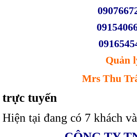
0907667
Chương trình khuyến
0915406
mãi tháng 12/2013
Thông tin
0916545
đang được cập nhật...
Quản l
Mrs Thu Trâ
trực tuyến
Hiện tại đang có 7 khách và
CÔNG TY T