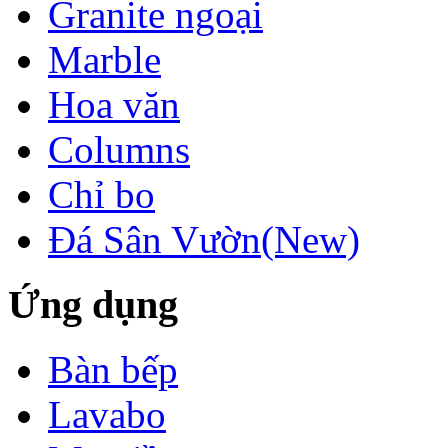
Granite ngoại
Marble
Hoa văn
Columns
Chỉ bo
Đá Sân Vườn(New)
Ứng dụng
LÀM CẦU THANG
Bàn bếp
BẰNG ĐÁ
GRANITE
Lavabo
Làm cầu thang
bằng đá cần chú ý