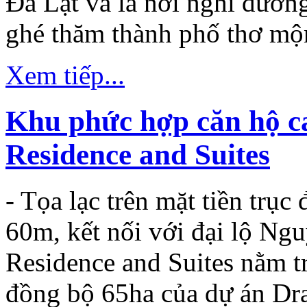
Đà Lạt và là nơi nghĩ dưỡn
ghé thăm thành phố thơ mộ
Xem tiếp...
Khu phức hợp căn hộ c
Residence and Suites
-
Tọa lạc trên mặt tiền trụ
60m, kết nối với đại lộ Ng
Residence and Suites nằm t
Khách sạn Thanh
Bình
đồng bộ 65ha của dự án Drag