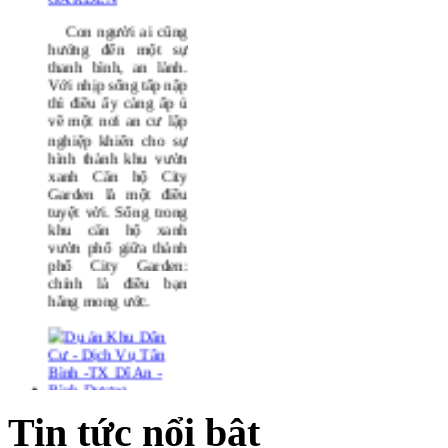
CĂN HỘ CITY
GARDEN
Con người ai cũng
hướng đến một sự
thanh bình, an lành.
Với nhịp sống tấp nập
thì điều ấy càng ấp ủ
về một nơi an cư lập
nghiệp khiến cho sự
hình thành khu vườn
xanh
Căn hộ City
Garden
là một điều
tuyệt vời. Sống trong
khu căn hộ xanh
vườn phố giữa thành
phố
City Garden
:
chính là điều bạn
hằng mong ước.
Tin tức nổi bật