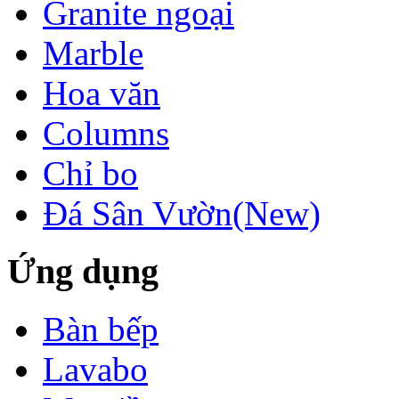
Granite ngoại
Marble
Hoa văn
Columns
Chỉ bo
Đá Sân Vườn(New)
Ứng dụng
LÀM CẦU THANG
Bàn bếp
BẰNG ĐÁ
GRANITE
Lavabo
Làm cầu thang
bằng đá cần chú ý