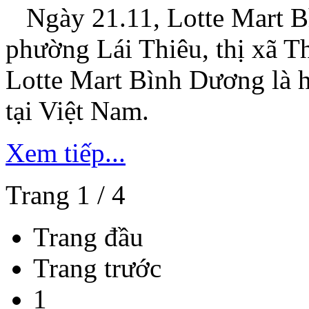
lịch và khách đi công
Ngày 21.11, Lotte Mart Bì
tác tới Đà Nẵng.
phường Lái Thiêu, thị xã 
Lotte Mart Bình Dương là hệ
SAIGON
MANSION
BUILDING
tại Việt Nam.
Xem tiếp...
Trang 1 / 4
Dự án
Saigon
Trang đầu
Mansion
Được xây
dựng trên khu đất
có diện tích 925m2
Trang trước
tại số 3 Võ Văn
Tần, phường 6,
1
quận 3, đối diện
trung tâm thể thao