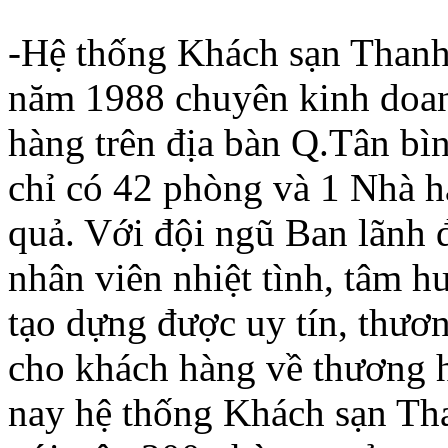
gần khu mua bán
thương mại hàng hóa
-Hệ thống Khách sạn Thanh 
giá sĩ (Chợ Tân
Bình).
năm 1988 chuyên kinh doan
hàng trên địa bàn Q.Tân b
Siêu thị Lotte Mart
Bình Dương
chỉ có 42 phòng và 1 Nhà h
Ngày 21.11, Lotte
Mart Bình Dương đã
khai trương tại
quả. Với đội ngũ Ban lãnh 
phường Lái Thiêu, thị
xã Thuận An. Trung
nhân viên nhiệt tình, tâm 
tâm Thương mại
Lotte Mart Bình
Dương là hệ thống
tạo dựng được uy tín, thươ
siêu thị thứ 5 của
Lotte tại Việt Nam.
cho khách hàng về thương 
nay hệ thống Khách sạn Th
Khách sạn Mercure
Đà Nẵng