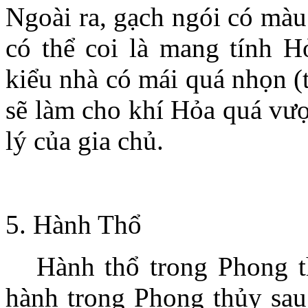
Ngoài ra, gạch ngói có màu
MORNING STAR
PLAZA
có thể coi là mang tính Hỏ
kiểu nhà có mái quá nhọn (
sẽ làm cho khí Hỏa quá vư
lý của gia chủ.
.
5. Hành Thổ
Hành thổ trong Phong th
hành trong Phong thủy sau
-
Căn hộ
MORNING STAR