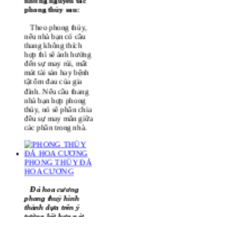
Làm cầu thang
bằng đá cần chú ý
những nguyên tắc
phong thủy sau:
Theo phong thủy,
nếu nhà bạn có cầu
thang không thích
hợp thì sẽ ảnh hưởng
đến sự may rủi, mất
mát tài sản hay bệnh
tật ốm đau của gia
đình. Nếu cầu thang
nhà bạn hợp phong
thủy, nó sẽ phân chia
đều sự may mắn giữa
các phần trong nhà.
PHONG THỦY ĐÁ
HOA CƯƠNG
Đá hoa cương
phong thuỷ hình