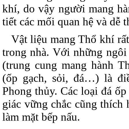
PLAZA Bình
khí, do vậy người mang hà
Thạnh tọa lạc tại
Quốc lộ 13 phường
tiết các mối quan hệ và dễ t
16,Quận Bình Thạnh
trong khuôn viên đất
4335,8 m², được thiết
kế hiện đại, uy nghi,
Vật liệu mang Thổ khí rất d
sang trọng trong quần
thể xanh mát, thoáng
trong nhà. Với những ngôi 
đãng của sông sài gòn
uốn lượn, bán đảo
thanh đa thơ mộng,
(trung cung mang hành Thổ
Cao ốc căn hộ cao
cấp, trung tâm thương
(ốp gạch, sỏi, đá…) là đi
mại dịch vụ Morning
StarPlaza là sự dung
hòa giữa phong cảnh
Phong thủy. Các loại đá ốp
hữu tình và môi
trường sống hiện đại.
giác vững chắc cũng thích 
làm mặt bếp nấu.