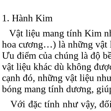
.
HÀNH Đá HOA
CƯƠNG, GANITE,
MARBLE
1. Hành Kim
.
1. Hành Kim
Vật liệu mang tính Kim như
Vật liệu mang tính
hoa cương…) là những vật l
Kim như sắt, thép,
inox và đá cứng (đá
hoa cương…) là
Ưu điểm của chúng là độ b
những vật liệu thông
dụng trong kiến trúc.
vật liệu khác dù không được
Ưu điểm của chúng là
độ bền cao hơn nhiều
so với những vật liệu
cạnh đó, những vật liệu nh
khác dù không được
chú ý, bảo quản, duy
bóng mang tính dương, giú
trì. Bên cạnh đó,
những vật liệu như
nhôm, inox có bề mặt
sáng bóng mang tính
Với đặc tính như vậy, đối
dương, giúp khí di
chuyển nhanh hơn.