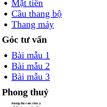
Mặt tiền
Cầu thang bộ
Thang máy
Góc tư vấn
Bài mẫu 1
Bài mẫu 2
Bài mẫu 3
Phong thuỷ
LÀM CẦU THANG
BẰNG ĐÁ
GRANITE