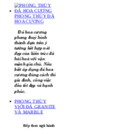
thủy, nó sẽ phân chia
đều sự may mắn giữa
các phần trong nhà.
PHONG THỦY ĐÁ
HOA CƯƠNG
Đá hoa cương
phong thuỷ hình
thành dựa trên ý
tưởng kết hợp nét
đẹp của kiến trúc đá
hài hoà với vận
mệnh gia chủ. Nếu
biết áp dụng đá hoa
cương đúng cách thì
gia đình, công việc
đều tốt đẹp và hạnh
phúc.
PHONG THỦY
VIỚI ĐÁ GRANITE
VÀ MARBLE