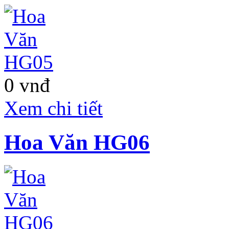
0 vnđ
Xem chi tiết
Hoa Văn HG06
MORNING STAR
PLAZA