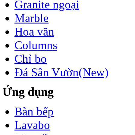
Granite ngoại
Marble
Hoa văn
Columns
Chỉ bo
Đá Sân Vườn(New)
Ứng dụng
Bàn bếp
LÀM CẦU THANG
BẰNG ĐÁ
Lavabo
GRANITE