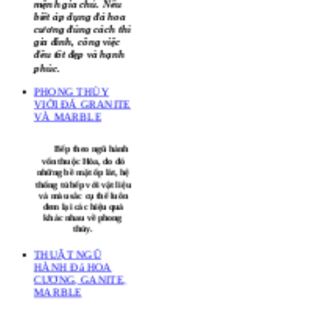
tưởng kết hợp nét
đẹp của kiến trúc đá
hài hoà với vận
mệnh gia chủ. Nếu
biết áp dụng đá hoa
cương đúng cách thì
gia đình, công việc
đều tốt đẹp và hạnh
phúc.
PHONG THỦY
VIỚI ĐÁ GRANITE
VÀ MARBLE
Bếp theo ngũ hành
vốn thuộc Hỏa, do đó
những bề mặt ốp lát, hệ
thống tủ bếp với vật liệu
và màu sắc cụ thể luôn
đem lại các hiệu quả
khác nhau về phong
thủy.
THUẬT NGŨ
HÀNH Đá HOA