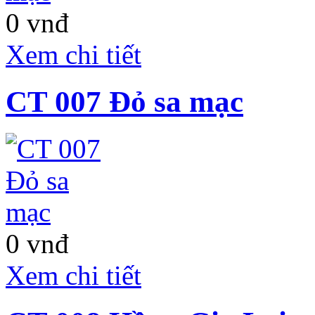
0 vnđ
Xem chi tiết
CT 007 Đỏ sa mạc
0 vnđ
Khách sạn Thanh
Xem chi tiết
Bình