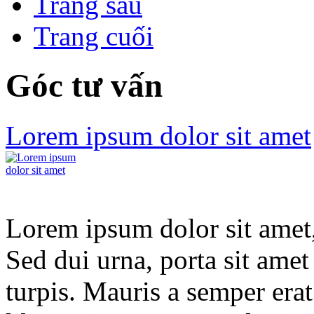
Trang sau
Trang cuối
SAIGON
MANSION
Góc tư vấn
BUILDING
Lorem ipsum dolor sit amet
Dự án
Saigon
Mansion
Được xây
Lorem ipsum dolor sit amet, 
dựng trên khu đất
có diện tích 925m2
Sed dui urna, porta sit amet
tại số 3 Võ Văn
Tần, phường 6,
quận 3, đối diện
turpis. Mauris a semper era
trung tâm thể thao
Phan Đình Phùng.