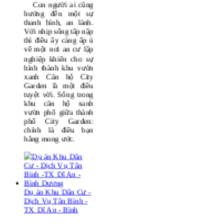
CĂN HỘ CITY
GARDEN
Con người ai cũng
hướng đến một sự
thanh bình, an lành.
Với nhịp sống tấp nập
thì điều ấy càng ấp ủ
về một nơi an cư lập
nghiệp khiến cho sự
hình thành khu vườn
xanh
Căn hộ City
Garden
là một điều
tuyệt vời. Sống trong
khu căn hộ xanh
vườn phố giữa thành
phố
City Garden
:
chính là điều bạn
hằng mong ước.