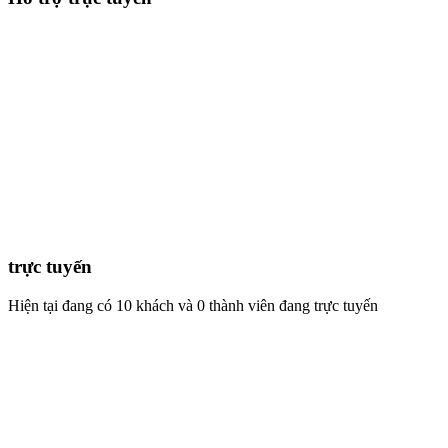
lợi nhuận tối đa là
15%.
Chủ Đầu tư: Công ty
TNHH Đầu tư Xây
Dựng Thạnh Tân
Khánh thành 'ngôi
nhà chung' của người
Việt tại Nga
Ngày 20/11, Trung
tâm văn hóa, thương
mại và khách sạn Hà
Nội - Mátxcơva đã
khánh thành và đi vào
trực tuyến
hoạt động.
Hiện tại đang có 10 khách và 0 thành viên đang trực tuyến
Chương trình khuyến
mãi tháng 12/2013
Thông tin
đang được cập nhật...