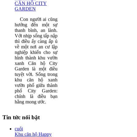
CĂN HỘ CITY
GARDEN
Con người ai cũng
hướng đến một sự
thanh bình, an lành.
Với nhịp sống tấp nập
thì điều ấy càng ấp ủ
về một nơi an cư lập
nghiệp khiến cho sự
hình thành khu vườn
xanh
Căn hộ City
Garden
là một điều
tuyệt vời. Sống trong
khu căn hộ xanh
vườn phố giữa thành
phố
City Garden
:
chính là điều bạn
hằng mong ước.
Tin tức nổi bật