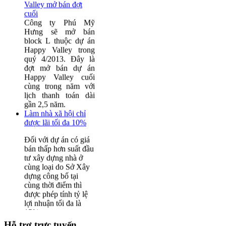
Dụ án Khu Dân Cư -
Khu căn hộ Happy
Dịch Vụ Tân Bình -
Valley mở bán đợt
TX Dĩ An - Bình
cuối
Dương
Công ty Phú Mỹ
Hưng sẽ mở bán
block L thuộc dự án
Happy Valley trong
DỰ ÁN: Khu Dân
quý 4/2013. Đây là
Cư - Dịch Vụ Tân
đợt mở bán dự án
Bình -TX Dĩ An -
Happy Valley cuối
Bình Dương
cùng trong năm với
lịch thanh toán dài
gần 2,5 năm.
Làm nhà xã hội chỉ
được lãi tối đa 10%
DỰ ÁN: Khu dân cư
Đối với dự án có giá
Thạnh Tân, Phường
bán thấp hơn suất đầu
Tân Bình, TX Dĩ An
tư xây dựng nhà ở
cùng loại do Sở Xây
DỰ
dựng công bố tại
ÁN: Khu dân cư
cùng thời điểm thì
Thạnh Tân, Phường
được phép tính tỷ lệ
Hỗ trợ trực tuyến
Tân Bình, TX Dĩ An