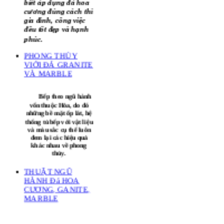
đẹp của kiến trúc đá
hài hoà với vận
mệnh gia chủ. Nếu
biết áp dụng đá hoa
cương đúng cách thì
gia đình, công việc
đều tốt đẹp và hạnh
phúc.
PHONG THỦY
VIỚI ĐÁ GRANITE
VÀ MARBLE
Bếp theo ngũ hành
vốn thuộc Hỏa, do đó
những bề mặt ốp lát, hệ
thống tủ bếp với vật liệu
và màu sắc cụ thể luôn
đem lại các hiệu quả
khác nhau về phong
thủy.
THUẬT NGŨ
HÀNH Đá HOA
CƯƠNG, GANITE,