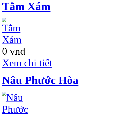
Tằm Xám
0 vnđ
Xem chi tiết
Nâu Phước Hòa