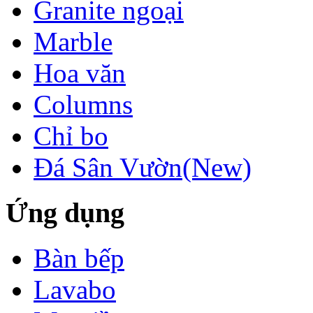
Granite ngoại
Marble
Hoa văn
Columns
Chỉ bo
Đá Sân Vườn(New)
Ứng dụng
Bàn bếp
LÀM CẦU THANG
BẰNG ĐÁ
GRANITE
Lavabo
Làm cầu thang