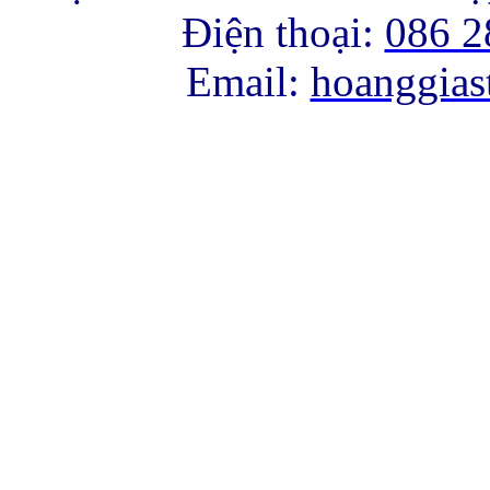
về phía Bắc.
Điện thoại:
086 2
Dự án khi hoàn thành
Email:
hoanggia
sẽ là điểm nhấn nổi
bật của Thành Phố
Đà Lạt và là nơi nghĩ
dưỡng yên bình cho
du khách mỗi khi ghé
thăm thành phố thơ
mộng này.
Khu phức hợp căn hộ
cao cấp Dragon Hill
Residence and Suites
-
Tọa lạc trên mặt tiền
trục đường Nguyễn
Hữu Thọ lộ giới 60m,
kết nối với đại lộ