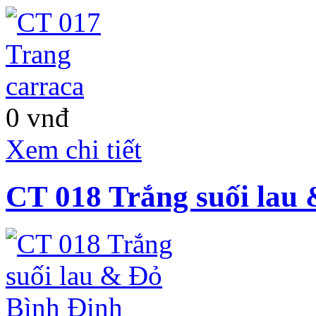
-
Tọa lạc trên mặt tiền
trục đường Nguyễn
Hữu Thọ lộ giới 60m,
kết nối với đại lộ
Nguyễn Văn Linh
120m, Dragon Hill
Residence and Suites
nằm trong khu quy
0 vnđ
hoạch tổng thể đồng
bộ 65ha của dự án
Dragon City, liền kề
Xem chi tiết
với khu đô thị Phú
Mỹ Hưng, khu dân
cư XI-Metro City
CT 018 Trắng suối lau
(GS-Hàn Quốc) đang
dần hiện hữu… và
nối liền khu Đô Thị
Hiệp Phước tạo thành
một khu vực phát
triển năng động, hiện
đại bậc nhất tại
TP.HCM.