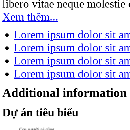
libero vitae neque molestie 
Mansion cao 16
tầng bao gồm các
Xem thêm...
chức năng như:
Văn phòng cho
thuê, khu kinh
Lorem ipsum dolor sit am
doanh bán lẻ và
căn hộ để ở hoặc
cho thuê.
Lorem ipsum dolor sit am
Văn phòng cho
thuê
Sai Gon
Lorem ipsum dolor sit am
Mansion
có
vị trí
thuận lợi, nằm
Lorem ipsum dolor sit am
ngay khu vực trung
tâm kinh doanh,
gần các khu trung
tâm thương mại, tài
Additional information
chánh, hành chánh
của quận 3 và các
khu
cho thuê văn
Dự án tiêu biểu
phòng khác..
CĂN HỘ CITY