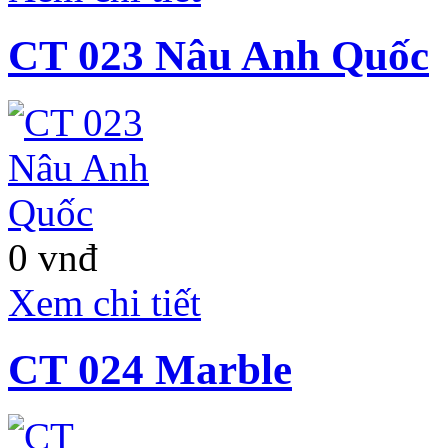
Bình).
CT 023 Nâu Anh Quốc
Siêu thị Lotte Mart
Bình Dương
Ngày 21.11, Lotte
Mart Bình Dương đã
khai trương tại
phường Lái Thiêu, thị
xã Thuận An. Trung
tâm Thương mại
Lotte Mart Bình
0 vnđ
Dương là hệ thống
siêu thị thứ 5 của
Xem chi tiết
Lotte tại Việt Nam.
CT 024 Marble
Khách sạn Mercure
Đà Nẵng
Khách sạn Mercure
Đà Nẵng tọa lạc trên