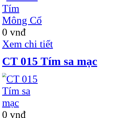
Resort 4 sao
Terracotta Đà Lạt
0 vnđ
Xem chi tiết
CT 015 Tím sa mạc
Terracotta Resort
Đà Lạt
là tổ hợp
những Khách sạn và
Nhà nghĩ dưỡng cao
cấp đẳng cấp 4 - 5
sao. Tọa lạc tại trung
tâm Khu du lịch Hồ
0 vnđ
Tuyền Lâm thơ
mộng, cách trung tâm