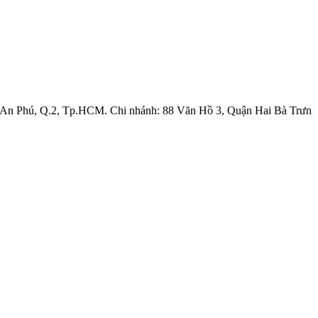
. An Phú, Q.2, Tp.HCM. Chi nhánh: 88 Văn Hồ 3, Quận Hai Bà Trưng