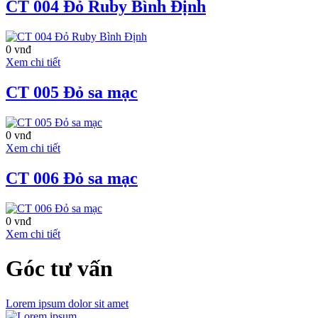
CT 004 Đỏ Ruby Bình Định
0 vnđ
Xem chi tiết
CT 005 Đỏ sa mạc
Dự án
Saigon
Mansion
Được xây
dựng trên khu đất
0 vnđ
có diện tích 925m2
Xem chi tiết
tại số 3 Võ Văn
Tần, phường 6,
CT 006 Đỏ sa mạc
quận 3, đối diện
trung tâm thể thao
Phan Đình Phùng.
0 vnđ
Dự án Căn hộ cao
Xem chi tiết
cấp Saigon
Mansion cao 16
Góc tư vấn
tầng bao gồm các
chức năng như:
Văn phòng cho
thuê, khu kinh
Lorem ipsum dolor sit amet
doanh bán lẻ và