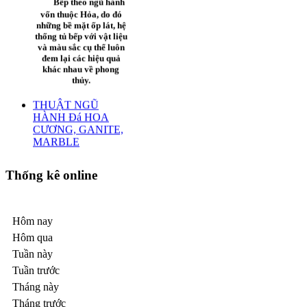
trang thiết bị cao
VÀ MARBLE
cấp,hiện đại. Nằm
ngay Trung tâm Quận
Tân Bình hệ thống
Bếp theo ngũ hành
giao thông thuận tiện,
vốn thuộc Hỏa, do đó
cách sân bay quốc tế
những bề mặt ốp lát, hệ
thống tủ bếp với vật liệu
Tân Sơn Nhất 2 km
và màu sắc cụ thể luôn
và cách trung tâm
đem lại các hiệu quả
thành phố / Chợ Lớn
khác nhau về phong
5 km, cách Trung
thủy.
Tâm Hội Chợ &
Triển Lãm Quốc Tế
THUẬT NGŨ
Hoàng Văn Thụ
HÀNH Đá HOA
(HIECC) và Trung
CƯƠNG, GANITE,
Thống kê online
Tâm TDTT Tân Bình
MARBLE
chỉ 500m. Đặc biệt
gần khu mua bán
.
thương mại hàng hóa
Hôm nay
giá sĩ (Chợ Tân
1. Hành Kim
Bình).
Hôm qua
Vật liệu mang tính
Tuần này
Kim như sắt, thép,
Tuần trước
inox và đá cứng (đá
Siêu thị Lotte Mart
Tháng này
hoa cương…) là
Bình Dương
những vật liệu thông
Tháng trước