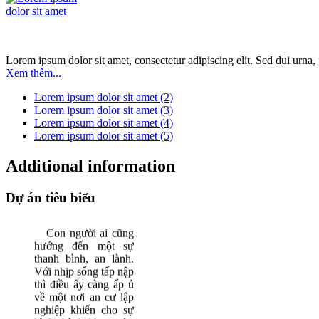
căn hộ để ở hoặc
cho thuê.
Văn phòng cho
thuê
Sai Gon
Lorem ipsum dolor sit amet, consectetur adipiscing elit. Sed dui urna, 
Mansion
có
vị trí
Xem thêm...
thuận lợi, nằm
ngay khu vực trung
Lorem ipsum dolor sit amet (2)
tâm kinh doanh,
Lorem ipsum dolor sit amet (3)
gần các khu trung
Lorem ipsum dolor sit amet (4)
tâm thương mại, tài
Lorem ipsum dolor sit amet (5)
chánh, hành chánh
của quận 3 và các
Additional information
khu
cho thuê văn
phòng khác..
Dự án tiêu biểu
CĂN HỘ CITY
GARDEN
Con người ai cũng
hướng đến một sự
thanh bình, an lành.
Với nhịp sống tấp nập