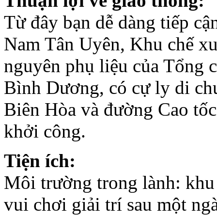
Thuận lợi về giao thông:
thành phố Đà Lạt
khoảng 5km về phía
Từ đây bạn dễ dàng tiếp cậ
Nam, cách sân bay
Liên Khương 15km
Nam Tân Uyên, Khu chế xu
về phía Bắc.
Dự án khi hoàn thành
nguyên phụ liệu của Tổng c
sẽ là điểm nhấn nổi
bật của Thành Phố
Bình Dương, có cự ly di c
Đà Lạt và là nơi nghĩ
dưỡng yên bình cho
du khách mỗi khi ghé
Biên Hòa và đường Cao tố
thăm thành phố thơ
mộng này.
khởi công.
Tiện ích:
Môi trường trong lành: khu 
Khu phức hợp căn hộ
cao cấp Dragon Hill
vui chơi giải trí sau một n
Residence and Suites