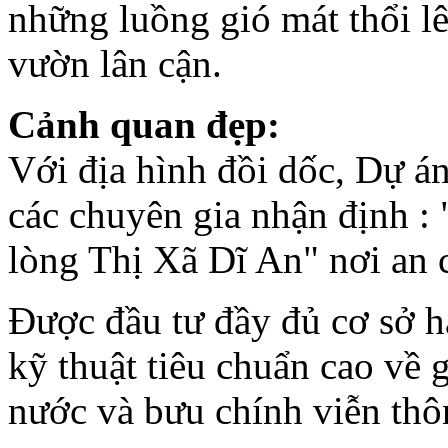
những luồng gió mát thổi l
-
Tọa lạc trên mặt tiền
trục đường Nguyễn
Hữu Thọ lộ giới 60m,
vườn lân cận.
kết nối với đại lộ
Nguyễn Văn Linh
120m, Dragon Hill
Cảnh quan đẹp:
Residence and Suites
nằm trong khu quy
hoạch tổng thể đồng
Với địa hình đồi dốc, Dự á
bộ 65ha của dự án
Dragon City, liền kề
các chuyên gia nhận định :
với khu đô thị Phú
Mỹ Hưng, khu dân
cư XI-Metro City
lòng Thị Xã Dĩ An" nơi an 
(GS-Hàn Quốc) đang
dần hiện hữu… và
nối liền khu Đô Thị
Được đầu tư đầy đủ cơ sở h
Hiệp Phước tạo thành
một khu vực phát
kỹ thuật tiêu chuẩn cao về g
triển năng động, hiện
đại bậc nhất tại
TP.HCM.
nước và bưu chính viễn thô