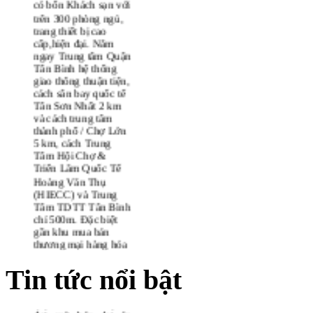
thương hiệu Khách
Sạn Thanh Bình. Đến
nay hệ thống Khách
sạn Thanh Bình gồm
có bốn Khách sạn với
trên 300 phòng ngủ,
trang thiết bị cao
cấp,hiện đại. Nằm
ngay Trung tâm Quận
Tân Bình hệ thống
giao thông thuận tiện,
cách sân bay quốc tế
Tân Sơn Nhất 2 km
và cách trung tâm
thành phố / Chợ Lớn
5 km, cách Trung
Tâm Hội Chợ &
Triển Lãm Quốc Tế
Hoàng Văn Thụ
(HIECC) và Trung
Tâm TDTT Tân Bình
Khu căn hộ Happy
chỉ 500m. Đặc biệt
Tin tức nổi bật
Valley mở bán đợt
gần khu mua bán
cuối
thương mại hàng hóa
Công ty Phú Mỹ
giá sĩ (Chợ Tân