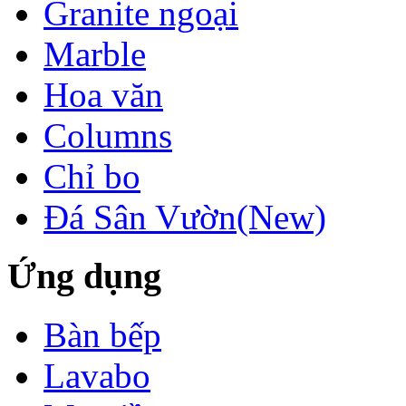
Granite ngoại
Marble
Hoa văn
Columns
Chỉ bo
Đá Sân Vườn(New)
Ứng dụng
Bàn bếp
LÀM CẦU THANG
BẰNG ĐÁ
GRANITE
Lavabo
Làm cầu thang
bằng đá cần chú ý