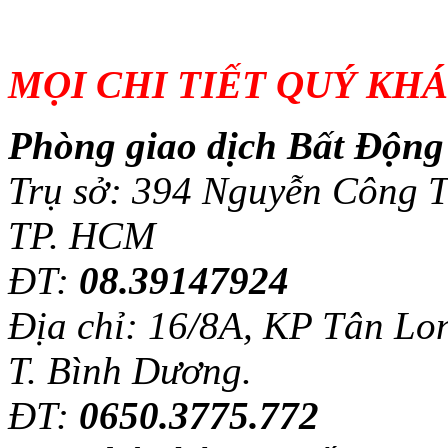
MỌI CHI TIẾT QUÝ KH
Phòng giao dịch Bất Độn
Trụ sở: 394 Nguyễn Công T
TP. HCM
ĐT:
08.39147924
Địa chỉ: 16/8A, KP Tân Lo
Khách sạn Thanh
Bình
T. Bình Dương.
ĐT:
0650.3775.772