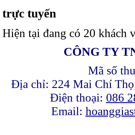
trực tuyến
SAIGON
MANSION
BUILDING
Hiện tại đang có 20 khách v
CÔNG TY T
Mã số th
Dự án
Saigon
Địa chỉ: 224 Mai Chí Th
Mansion
Được xây
dựng trên khu đất
Điện thoại:
086 2
có diện tích 925m2
tại số 3 Võ Văn
Tần, phường 6,
Email:
hoanggia
quận 3, đối diện
trung tâm thể thao
Phan Đình Phùng.
Dự án Căn hộ cao
cấp Saigon