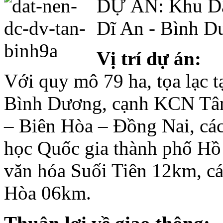
DỰ ÁN: Khu Dâ
Resort 4 sao
Terracotta Đà Lạt
Dĩ An - Bình D
Vị trí dự án:
Với quy mô 79 ha, tọa lạc 
Bình Dương, cạnh KCN Tân
– Biên Hòa – Đồng Nai, cá
học Quốc gia thành phố Hồ
Terracotta Resort
Đà Lạt
là tổ hợp
văn hóa Suối Tiên 12km, cá
những Khách sạn và
Nhà nghĩ dưỡng cao
cấp đẳng cấp 4 - 5
Hòa 06km.
sao. Tọa lạc tại trung
tâm Khu du lịch Hồ
Tuyền Lâm thơ
mộng, cách trung tâm