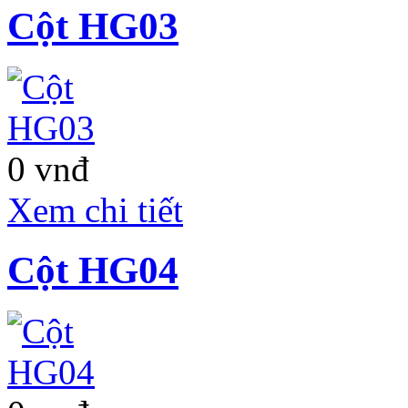
Cột HG03
0 vnđ
Xem chi tiết
Cột HG04