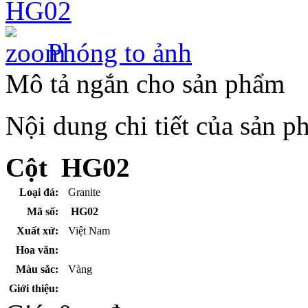
độ bền cao hơn nhiều
so với những vật liệu
khác dù không được
chú ý, bảo quản, duy
Phóng to ảnh
trì. Bên cạnh đó,
những vật liệu như
Mô tả ngắn cho sản phẩm
nhôm, inox có bề mặt
sáng bóng mang tính
dương, giúp khí di
chuyển nhanh hơn.
Nội dung chi tiết của sản 
Cột HG02
Loại đá:
Granite
Mã số:
HG02
Xuất xứ:
Việt Nam
Hoa văn:
Màu sắc:
Vàng
Giới thiệu: