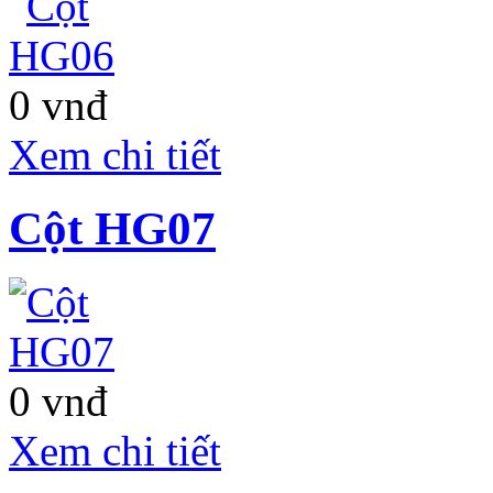
0 vnđ
Xem chi tiết
Cột HG07
MORNING STAR
PLAZA
0 vnđ
Xem chi tiết