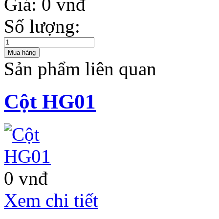
Giá:
0 vnđ
Số lượng:
Sản phẩm liên quan
Cột HG01
0 vnđ
Xem chi tiết