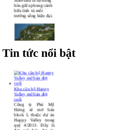
Cao ốc căn hộ cao
cấp, trung tâm thương
mại dịch vụ Morning
StarPlaza là sự dung
hòa giữa phong cảnh
hữu tình và môi
trường sống hiện đại.
Tin tức nổi bật
Resort 4 sao
Terracotta Đà Lạt
Khu căn hộ Happy
Valley mở bán đợt
cuối
Công ty Phú Mỹ
Hưng sẽ mở bán