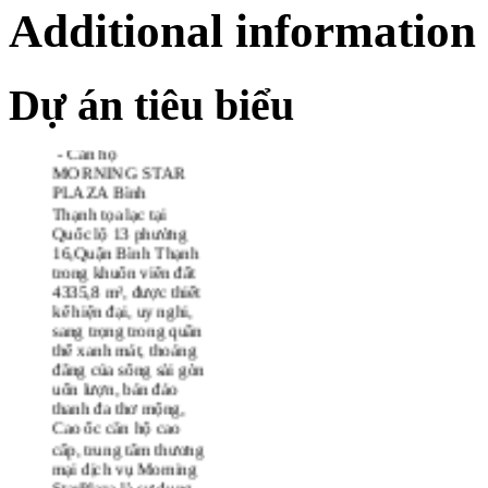
Additional information
Dự án tiêu biểu
-
Căn hộ
MORNING STAR
PLAZA Bình
Thạnh tọa lạc tại
Quốc lộ 13 phường
16,Quận Bình Thạnh
trong khuôn viên đất
4335,8 m², được thiết
kế hiện đại, uy nghi,
sang trọng trong quần
thể xanh mát, thoáng
đãng của sông sài gòn
uốn lượn, bán đảo
thanh đa thơ mộng,