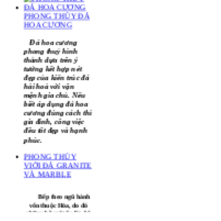
đều sự may mắn giữa
các phần trong nhà.
PHONG THỦY ĐÁ
HOA CƯƠNG
Đá hoa cương
phong thuỷ hình
thành dựa trên ý
tưởng kết hợp nét
đẹp của kiến trúc đá
hài hoà với vận
mệnh gia chủ. Nếu
biết áp dụng đá hoa
cương đúng cách thì
gia đình, công việc
đều tốt đẹp và hạnh
phúc.
PHONG THỦY
VIỚI ĐÁ GRANITE
VÀ MARBLE