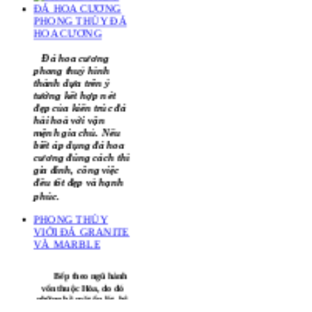
đều sự may mắn giữa
các phần trong nhà.
PHONG THỦY ĐÁ
HOA CƯƠNG
Đá hoa cương
phong thuỷ hình
thành dựa trên ý
tưởng kết hợp nét
đẹp của kiến trúc đá
hài hoà với vận
mệnh gia chủ. Nếu
biết áp dụng đá hoa
cương đúng cách thì
gia đình, công việc
đều tốt đẹp và hạnh
phúc.
PHONG THỦY
VIỚI ĐÁ GRANITE
VÀ MARBLE