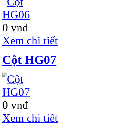
0 vnđ
Xem chi tiết
Cột HG07
MORNING STAR
PLAZA
0 vnđ
Xem chi tiết