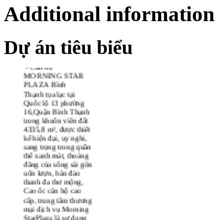
Additional information
Dự án tiêu biểu
-
Căn hộ
MORNING STAR
PLAZA Bình
Thạnh tọa lạc tại
Quốc lộ 13 phường
16,Quận Bình Thạnh
trong khuôn viên đất
4335,8 m², được thiết
kế hiện đại, uy nghi,
sang trọng trong quần
thể xanh mát, thoáng
đãng của sông sài gòn
uốn lượn, bán đảo
thanh đa thơ mộng,