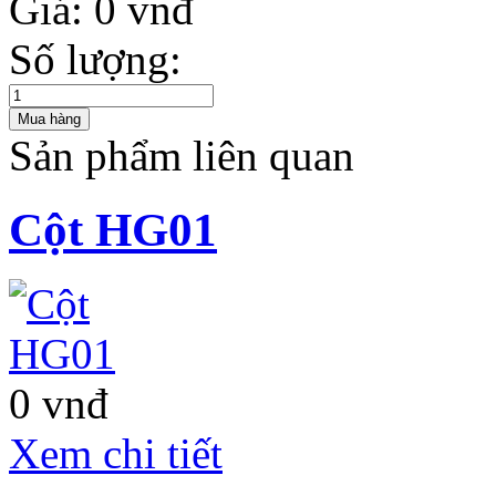
Giá:
0 vnđ
Số lượng:
Sản phẩm liên quan
Cột HG01
0 vnđ
Xem chi tiết