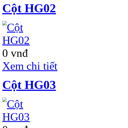
Cột HG02
0 vnđ
Xem chi tiết
Cột HG03