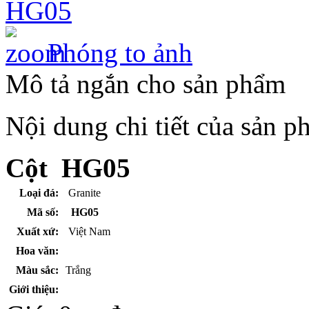
so với những vật liệu
khác dù không được
chú ý, bảo quản, duy
Phóng to ảnh
trì. Bên cạnh đó,
những vật liệu như
nhôm, inox có bề mặt
Mô tả ngắn cho sản phẩm
sáng bóng mang tính
dương, giúp khí di
chuyển nhanh hơn.
Nội dung chi tiết của sản 
Cột HG05
Loại đá:
Granite
Mã số:
HG05
Xuất xứ:
Việt Nam
Hoa văn:
Màu sắc:
Trắng
Giới thiệu: