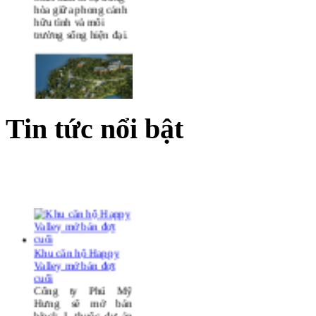
Cao ốc căn hộ cao
cấp, trung tâm thương
mại dịch vụ Morning
StarPlaza là sự dung
hòa giữa phong cảnh
hữu tình và môi
trường sống hiện đại.
Tin tức nổi bật
Resort 4 sao
Terracotta Đà Lạt
Khu căn hộ Happy
Valley mở bán đợt